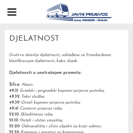
DJELATNOST
Društvo obavlja djelatnosti, usklađene sa Standardnom
klasifikacijom djelatnosti, kako slijedi:
Djelatnosti u unutrašnjem prometu:
Šifra:
Naziv:
49.31
Gradski i prigradski kopneni prijevoz putnika;
49.32
Taksi služba;
49.39
Ostali kopneni prijevoz putnika;
49.41
Cestovni prijevoz robe;
52.10
Skladištenje robe;
55.10
Hoteli i sličan smještaj;
55.20
Odmarališta i slični objekti za kraći odmor;
55.30
Kampovi i prostori za kampiranje;