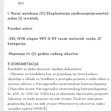
BiH.
1. Vozač autobusa (OJ Eksploatacija saobraćaja/prometa)-
jedan (1) izvršitelj;
Posebni uslovi:
–
SSS, IV/III stepen VKV ili KV vozač motornih vozila „D“
kategorije;
-Najmanje tri (3) godine radnog iskustva.
II DOKUMETACIJA
Kandidati su dužni dostaviti sljedeće dokumente:
– Obrazac za kandidate koji se prijavljuju na Javni konkurs
objavljen u skladu sa Uredbom o postupku prijema u radni odnos u
Javnom sektoru u Hercegovačko-neretvanskom kantonu/županiji
(„Narodne novine Hercegovačko-neretvanskog kantona/županije“,
br. 4/19 , br. 5/19 i br. 5/20) koji je obavezan vlastoručno potpisati
(obrazac se može preuzeti na web stranici Društva:
www.javni-
prijevoz.ba
, kao i na web stranici Ministarstva zdravstva, rada i
socijalne zaštite HNK/Ž).