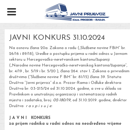
JAVNI KONKURS 31.10.2024
Na osnovu člana 20a. Zakona o radu („Službene novine FBiH“ br.
26/16 i 89/18), Uredbe o postupku prijema u radni odnos u Javnom
sektoru u Hercegovačko-neretvanskom kantonu/županiji
(„Narodne novine Hercegovačko-neretvanskog kantona/županije“,
br. 4/19 , br. 5/19 i br. 5/20 ), člana 264. stav 1. Zakona o privrednim
društvima (“Službene novine F BiH” br. 81/15) člana 39. Statuta
Društva “Javni prijevoz” d.o.o. Prozor-Rama i Odluke direktora
Društva br: 03-215/24 od 31.10.2024. godine, a sve u skladu sa
Pravilnikom o unutrašnjoj organizaciji i sistematizaciji radnih
mjesta i zadataka, broj:
02-180/19
, od 31.10.2019. godine, direktor
Društva
r a s p i s u j e:
J A V N I KONKURS
za prijem radnika u radni odnos na neodređeno vrijeme