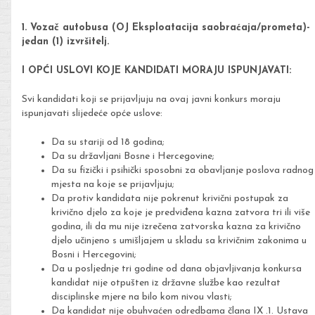
1. Vozač autobusa (OJ Eksploatacija saobraćaja/prometa)-
jedan (1) izvršitelj.
I OPĆI USLOVI KOJE KANDIDATI MORAJU ISPUNJAVATI:
Svi kandidati koji se prijavljuju na ovaj javni konkurs moraju
ispunjavati slijedeće opće uslove:
Da su stariji od 18 godina;
Da su državljani Bosne i Hercegovine;
Da su fizički i psihički sposobni za obavljanje poslova radnog
mjesta na koje se prijavljuju;
Da protiv kandidata nije pokrenut krivični postupak za
krivično djelo za koje je predviđena kazna zatvora tri ili više
godina, ili da mu nije izrečena zatvorska kazna za krivično
djelo učinjeno s umišljajem u skladu sa krivičnim zakonima u
Bosni i Hercegovini;
Da u posljednje tri godine od dana objavljivanja konkursa
kandidat nije otpušten iz državne službe kao rezultat
disciplinske mjere na bilo kom nivou vlasti;
Da kandidat nije obuhvaćen odredbama člana IX .1. Ustava