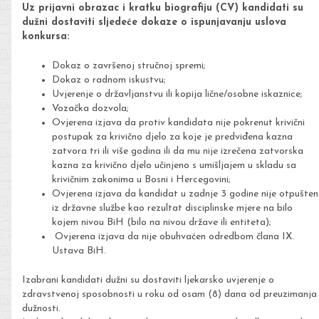
Uz prijavni obrazac i kratku biografiju (CV)
kandidati su
dužni dostaviti sljedeće dokaze o ispunjavanju uslova
konkursa:
Dokaz o završenoj stručnoj spremi;
Dokaz o radnom iskustvu;
Uvjerenje o državljanstvu ili kopija lične/osobne iskaznice;
Vozačka dozvola;
Ovjerena izjava da protiv kandidata nije pokrenut krivični
postupak za krivično djelo za koje je predviđena kazna
zatvora tri ili više godina ili da mu nije izrečena zatvorska
kazna za krivično djelo učinjeno s umišljajem u skladu sa
krivičnim zakonima u Bosni i Hercegovini;
Ovjerena izjava da kandidat u zadnje 3 godine nije otpušten
iz državne službe kao rezultat disciplinske mjere na bilo
kojem nivou BiH (bilo na nivou države ili entiteta);
Ovjerena izjava da nije obuhvaćen odredbom člana IX.
Ustava BiH.
Izabrani kandidati dužni su dostaviti ljekarsko uvjerenje o
zdravstvenoj sposobnosti u roku od osam (8) dana od preuzimanja
dužnosti.