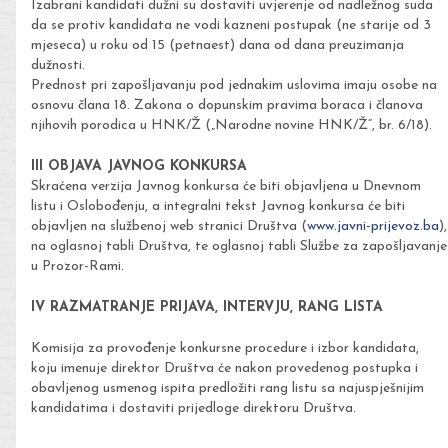
Izabrani kandidati dužni su dostaviti uvjerenje od nadležnog suda
da se protiv kandidata ne vodi kazneni postupak (ne starije od 3
mjeseca) u roku od 15 (petnaest) dana od dana preuzimanja
dužnosti.
Prednost pri zapošljavanju pod jednakim uslovima imaju osobe na
osnovu člana 18. Zakona o dopunskim pravima boraca i članova
njihovih porodica u HNK/Ž („Narodne novine HNK/Ž“, br. 6/18).
III OBJAVA JAVNOG KONKURSA
Skraćena verzija Javnog konkursa će biti objavljena u Dnevnom
listu i Oslobođenju, a integralni tekst Javnog konkursa će biti
objavljen na službenoj web stranici Društva (
www.javni-prijevoz.ba
),
na oglasnoj tabli Društva, te oglasnoj tabli Službe za zapošljavanje
u Prozor-Rami.
IV RAZMATRANJE PRIJAVA, INTERVJU, RANG LISTA
Komisija za provođenje konkursne procedure i izbor kandidata,
koju imenuje direktor Društva će nakon provedenog postupka i
obavljenog usmenog ispita predložiti rang listu sa najuspješnijim
kandidatima i dostaviti prijedloge direktoru Društva.